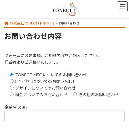
コ
ナ
ン
ビ
テ
ゲ
ン
ー
株式会社TONECT (トネクト)
お問い合わせ
ツ
シ
へ
ョ
お問い合わせ内容
ス
ン
キ
に
ッ
移
プ
動
フォームに必要事項、ご相談内容をご記入ください。
担当者よりご連絡いたします。
TONECT-MEOについてのお問い合わせ
LINE代行についてのお問い合わせ
デザインについてのお問い合わせ
料金についてのお問い合わせ
その他のお問い合わせ
企業名(必須)