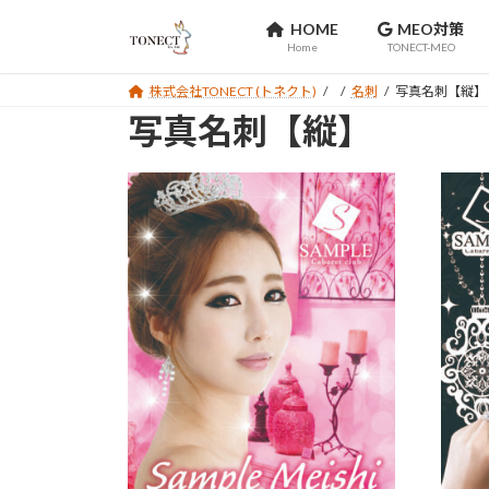
コ
ナ
HOME
MEO対策
ン
ビ
Home
TONECT-MEO
テ
ゲ
ン
ー
株式会社TONECT (トネクト)
名刺
写真名刺【縦】
ツ
シ
写真名刺【縦】
へ
ョ
ス
ン
キ
に
ッ
移
プ
動