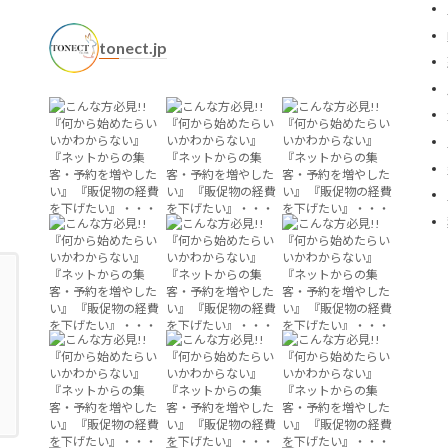
tonect.jp