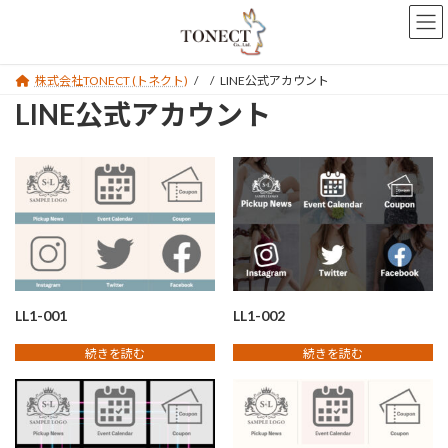
コ
ナ
ン
ビ
テ
ゲ
ン
ー
株式会社TONECT (トネクト)
LINE公式アカウント
ツ
シ
LINE公式アカウント
へ
ョ
ス
ン
キ
に
ッ
移
プ
動
LL1-001
LL1-002
続きを読む
続きを読む