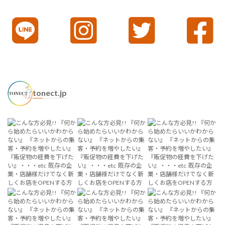
tonect.jp