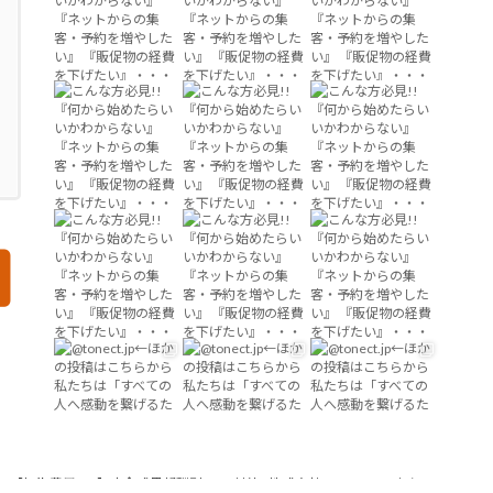
ht © 【初期費用0円】完全成果報酬型MEO対策 - 株式会社TONECT (トネクト) All Rights R