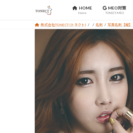
コ
ナ
HOME
MEO対策
ン
ビ
Home
TONECT-MEO
テ
ゲ
ン
ー
株式会社TONECT (トネクト)
名刺
写真名刺【縦】
ツ
シ
へ
ョ
ス
ン
キ
に
ッ
移
プ
動