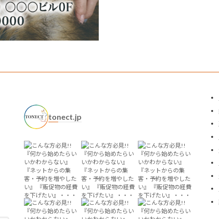
tonect.jp