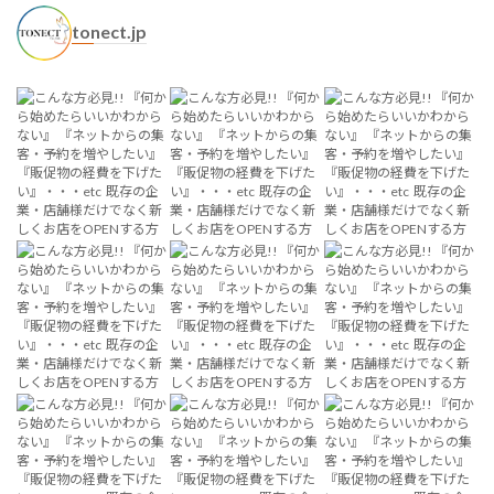
tonect.jp