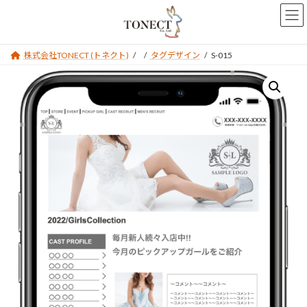
コ
ナ
ン
ビ
テ
ゲ
ン
ー
株式会社TONECT (トネクト)
タグデザイン
S-015
ツ
シ
へ
ョ
ス
ン
キ
に
ッ
移
プ
動