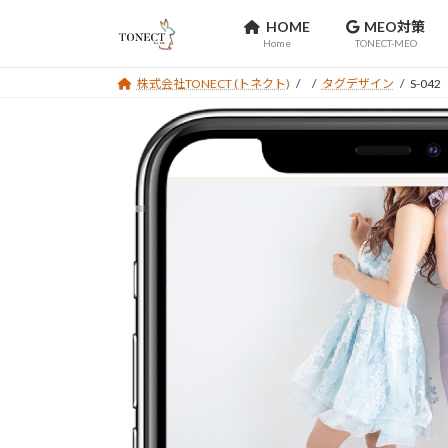
コ
ナ
HOME
MEO対策
ン
ビ
Home
TONECT-MEO
テ
ゲ
ン
ー
株式会社TONECT (トネクト)
タグデザイン
S-042
ツ
シ
へ
ョ
ス
ン
キ
に
ッ
移
プ
動