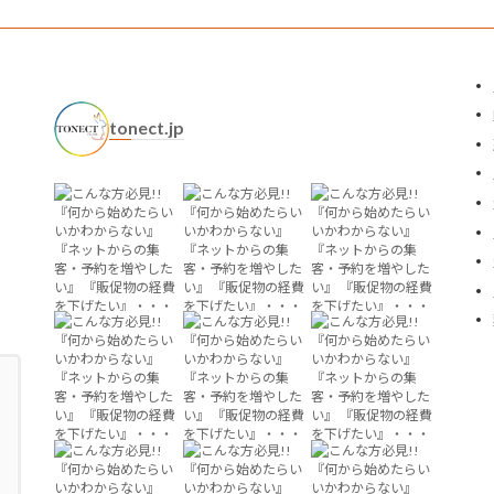
tonect.jp