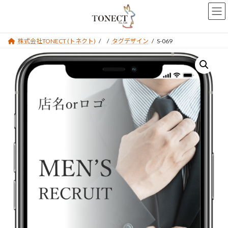
コ
ナ
ン
ビ
テ
ゲ
ン
ー
株式会社TONECT (トネクト)
タグデザイン
S-069
ツ
シ
へ
ョ
ス
ン
キ
に
ッ
移
プ
動