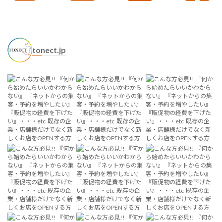
tonect.jp