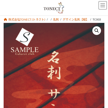
コ
ナ
ン
ビ
テ
ゲ
ン
ー
株式会社TONECT (トネクト)
名刺
デザイン名刺【縦】
TC003
ツ
シ
へ
ョ
ス
ン
キ
に
ッ
移
プ
動