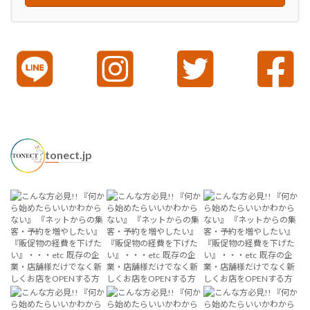
tonect.jp