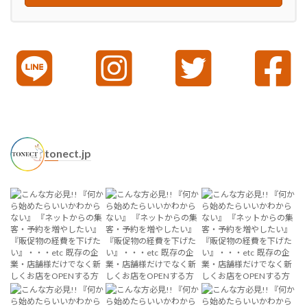
tonect.jp