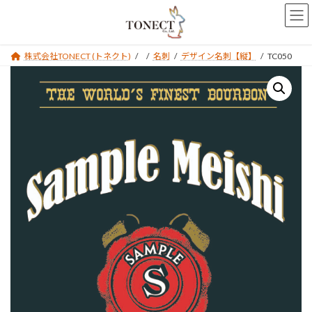
コ
ナ
ン
ビ
テ
ゲ
ン
ー
株式会社TONECT (トネクト)
名刺
デザイン名刺【縦】
TC050
ツ
シ
へ
ョ
ス
ン
キ
に
ッ
移
プ
動