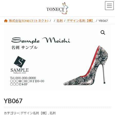
コ
ナ
ン
ビ
テ
ゲ
ン
ー
株式会社TONECT (トネクト)
名刺
デザイン名刺【横】
YB067
ツ
シ
へ
ョ
ス
ン
キ
に
ッ
移
プ
動
YB067
カテゴリー:
デザイン名刺【横】
,
名刺