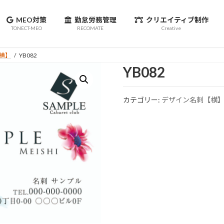
MEO対策
勤怠労務管理
クリエイティブ制作
TONECT-MEO
RECOMATE
Creative
横】
YB082
YB082
カテゴリー:
デザイン名刺【横