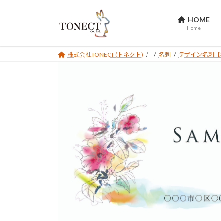
コ
ナ
ン
ビ
HOME
テ
ゲ
Home
ン
ー
ツ
シ
株式会社TONECT (トネクト)
名刺
デザイン名刺【
へ
ョ
ス
ン
キ
に
ッ
移
プ
動