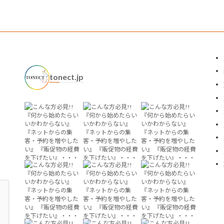
tonect.jp