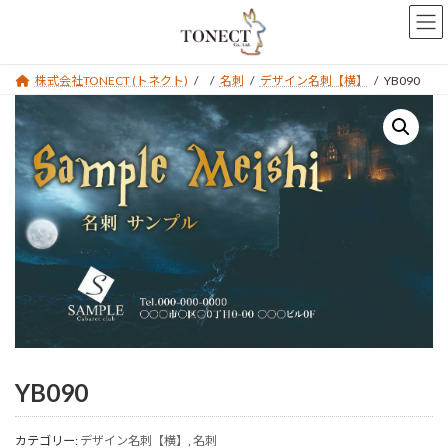
コ
ナ
ン
ビ
テ
ゲ
ン
ー
株式会社TONECT (トネクト)
名刺
デザイン名刺【横】
YB090
ツ
シ
へ
ョ
ス
ン
キ
に
ッ
移
プ
動
YB090
カテゴリー:
デザイン名刺【横】
,
名刺