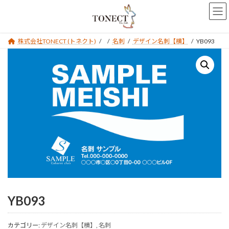
コ
ナ
ン
ビ
テ
ゲ
ン
ー
株式会社TONECT (トネクト)
名刺
デザイン名刺【横】
YB093
ツ
シ
へ
ョ
ス
ン
キ
に
ッ
移
プ
動
YB093
カテゴリー:
デザイン名刺【横】
,
名刺