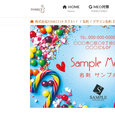
コ
ナ
HOME
MEO対策
ン
ビ
Home
TONECT-MEO
テ
ゲ
ン
ー
株式会社TONECT (トネクト)
名刺
デザイン名刺【
ツ
シ
へ
ョ
ス
ン
キ
に
ッ
移
プ
動