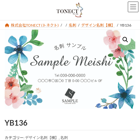
コ
ナ
ン
ビ
テ
ゲ
ン
ー
株式会社TONECT (トネクト)
名刺
デザイン名刺【横】
YB136
ツ
シ
へ
ョ
ス
ン
キ
に
ッ
移
プ
動
YB136
カテゴリー:
デザイン名刺【横】
,
名刺