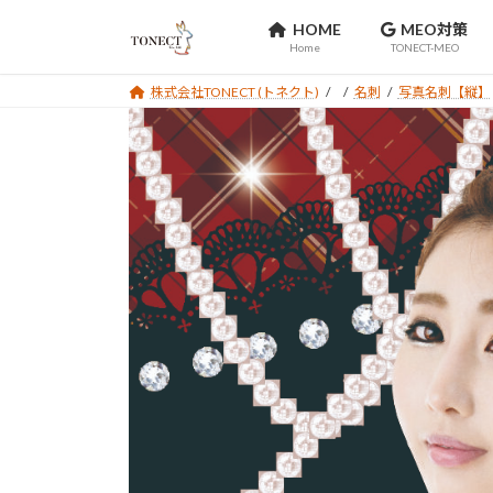
コ
ナ
HOME
MEO対策
ン
ビ
Home
TONECT-MEO
テ
ゲ
ン
ー
株式会社TONECT (トネクト)
名刺
写真名刺【縦】
ツ
シ
へ
ョ
ス
ン
キ
に
ッ
移
プ
動