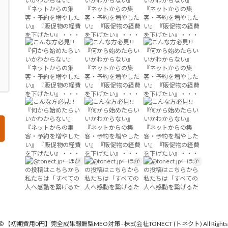
ht © 【初期費用0円】完全成果報酬型MEO対策 - 株式会社TONECT (トネクト) All Rights R