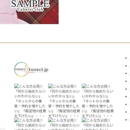
tonect.jp