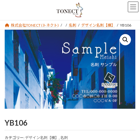
コ
ナ
ン
ビ
テ
ゲ
ン
ー
株式会社TONECT (トネクト)
名刺
デザイン名刺【横】
YB106
ツ
シ
へ
ョ
ス
ン
キ
に
ッ
移
プ
動
YB106
カテゴリー:
デザイン名刺【横】
,
名刺